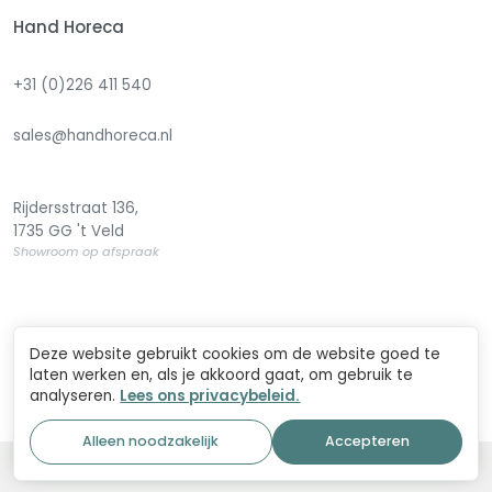
Hand Horeca
+31 (0)226 411 540
sales@handhoreca.nl
Rijdersstraat 136,
1735 GG 't Veld
Showroom op afspraak
Deze website gebruikt cookies om de website goed te
© 2026 Handhoreca. Alle rechten voorbehouden | Realisation:
laten werken en, als je akkoord gaat, om gebruik te
ANFY digital marketing
|
llms.txt
analyseren.
Lees ons privacybeleid.
0
Alleen noodzakelijk
Accepteren
home
webshop
account
winkelwagen