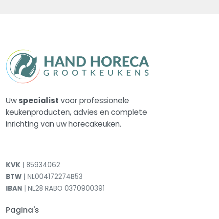
Uw
specialist
voor professionele
keukenproducten, advies en complete
inrichting van uw horecakeuken.
KVK
| 85934062
BTW
| NL004172274B53
IBAN
| NL28 RABO 0370900391
Pagina's