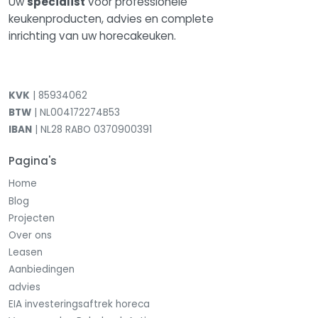
Uw
specialist
voor professionele
keukenproducten, advies en complete
inrichting van uw horecakeuken.
KVK
| 85934062
BTW
| NL004172274B53
IBAN
| NL28 RABO 0370900391
Pagina's
Home
Blog
Projecten
Over ons
Leasen
Aanbiedingen
advies
EIA investeringsaftrek horeca