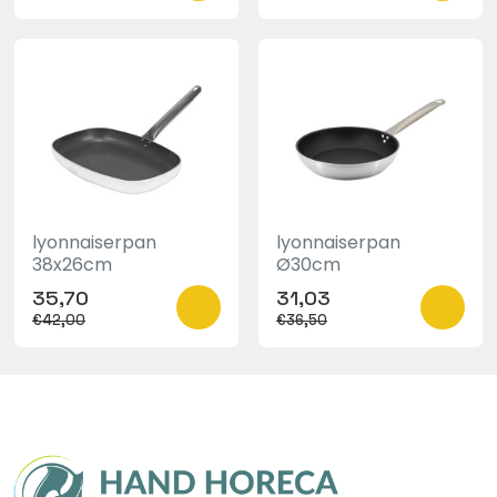
type handvat:
met ophangoog
wijze van verpakking:
onverpakt
btw klasse:
BTW Hoog (21%)
lyonnaiserpan
lyonnaiserpan
38x26cm
Ø30cm
35,70
31,03
€42,00
€36,50