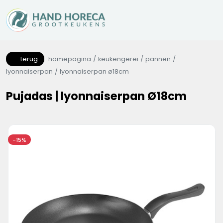
terug
homepagina
keukengerei
pannen
lyonnaiserpan
lyonnaiserpan ø18cm
Pujadas | lyonnaiserpan Ø18cm
-15%