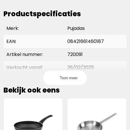
Productspecificaties
Merk:
Pujadas
EAN:
08421661460187
Artikel nummer:
720091
Verkocht vanaf:
26/02/2025
Toon meer
hoogte product:
4,0 cm
Bekijk ook eens
diameter product:
18,0 cm
hoogte verpakking:
0,0 cm
lengte verpakking:
0,0 cm