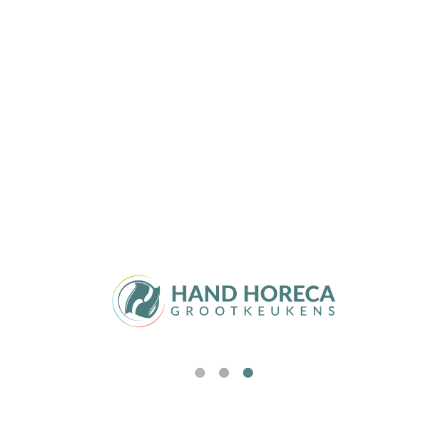
roestvast stalen poten. Klimaatklasse: SN-ST.
Koelmiddel: R600a (233344, 233382), R290 (233351,
Toon meer
233399).
Productspecificaties
Merk:
Arktic
EAN:
8711369233344
Artikel nummer:
233344
Verkocht vanaf:
30/04/2025
Merk:
Arktic
Aantal identieke stuks:
1
Lengte in mm:
599