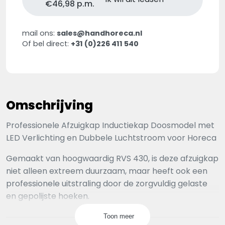
€46,98 p.m.
mail ons:
sales@handhoreca.nl
Of bel direct:
+31 (0)226 411 540
Omschrijving
Professionele Afzuigkap Inductiekap Doosmodel met
LED Verlichting en Dubbele Luchtstroom voor Horeca
Gemaakt van hoogwaardig RVS 430, is deze afzuigkap
niet alleen extreem duurzaam, maar heeft ook een
professionele uitstraling door de zorgvuldig gelaste
en gepolijste hoeken.
De kap is uitgerust met LED verlichting, die zorgt voor
Toon meer
helder en energiezuinig licht, zodat u altijd goed zicht