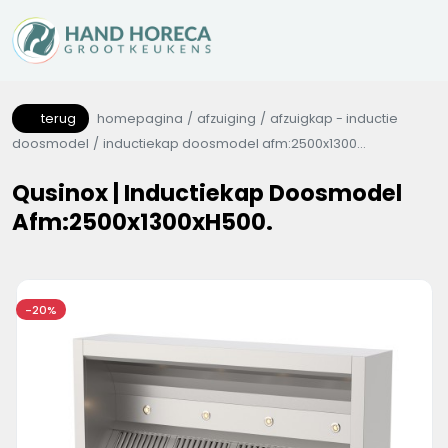
terug
homepagina
afzuiging
afzuigkap - inductie
doosmodel
inductiekap doosmodel afm:2500x1300...
Qusinox | Inductiekap Doosmodel
Afm:2500x1300xH500.
-20%