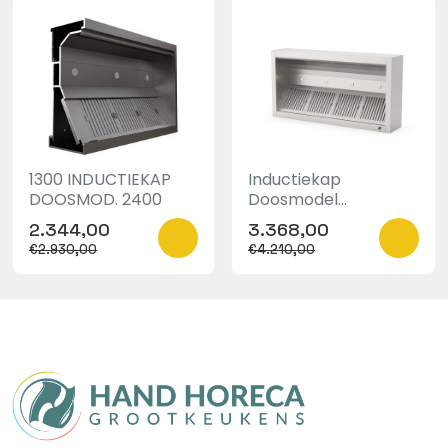
1300 INDUCTIEKAP
Inductiekap
DOOSMOD. 2400
Doosmodel
Afm:4000x1300xH500.
2.344,00
3.368,00
€2.930,00
€4.210,00