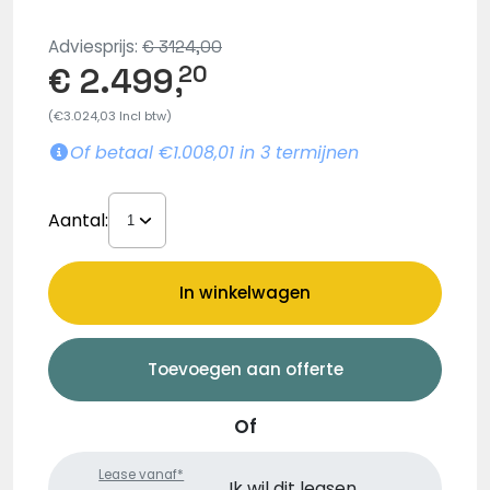
Adviesprijs:
€ 3124,00
€ 2.499,
20
(€3.024,03 Incl btw)
Of betaal €1.008,01 in 3 termijnen
Aantal:
In winkelwagen
Toevoegen aan offerte
Of
Lease vanaf*
Ik wil dit leasen