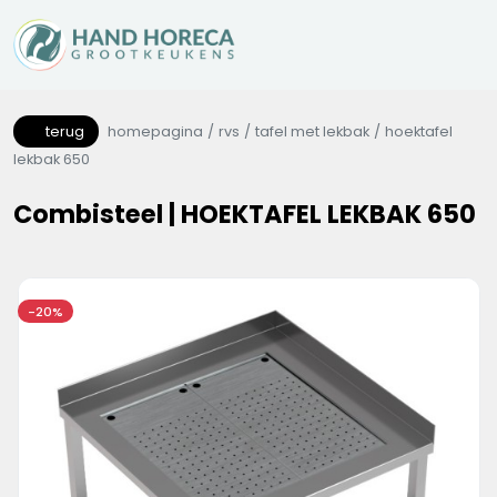
terug
homepagina
rvs
tafel met lekbak
hoektafel
lekbak 650
Combisteel | HOEKTAFEL LEKBAK 650
-20%