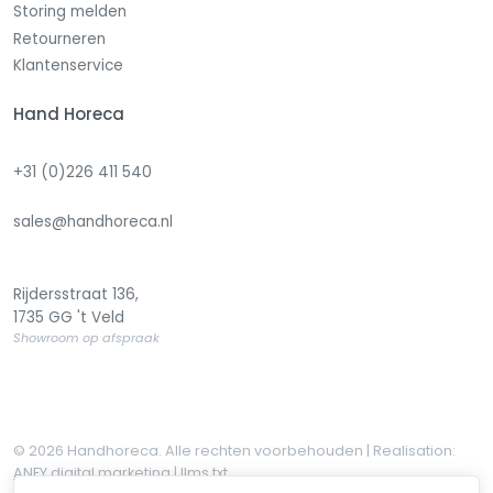
Storing melden
Retourneren
Klantenservice
Hand Horeca
+31 (0)226 411 540
sales@handhoreca.nl
Rijdersstraat 136,
1735 GG 't Veld
Showroom op afspraak
© 2026 Handhoreca. Alle rechten voorbehouden | Realisation:
ANFY digital marketing
|
llms.txt