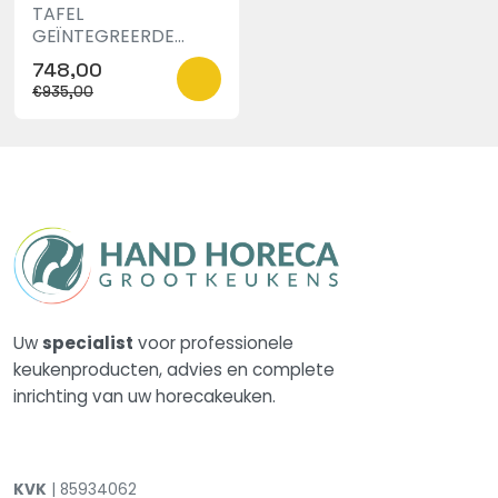
TAFEL
GEÏNTEGREERDE
LEKBAK 700
748,00
€935,00
Uw
specialist
voor professionele
keukenproducten, advies en complete
inrichting van uw horecakeuken.
KVK
| 85934062