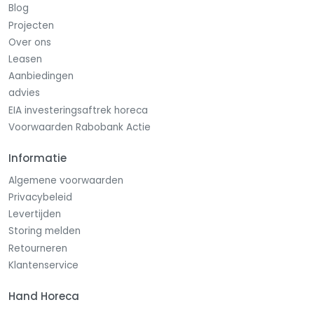
Blog
dH), adviseren wij gebruik te maken van de
Projecten
ingebouwde waterontharder.
Over ons
Standaard levering inclusief
Leasen
Aanbiedingen
Roestvrijstalen naspoelboiler
advies
Ingebouwde afvoerpomp
EIA investeringsaftrek horeca
Ingebouwde wasmiddeldoseerunit
Voorwaarden Rabobank Actie
Ingebouwde naspoelmiddeldoseerapparaat
2 Vaatkorven (1 kunststof universeelkorf, 1 open
Informatie
glazenkorf)
Schotelinzetrek
Algemene voorwaarden
Kunststof bestekbeker
Privacybeleid
Levertijden
Storing melden
Retourneren
Klantenservice
Hand Horeca