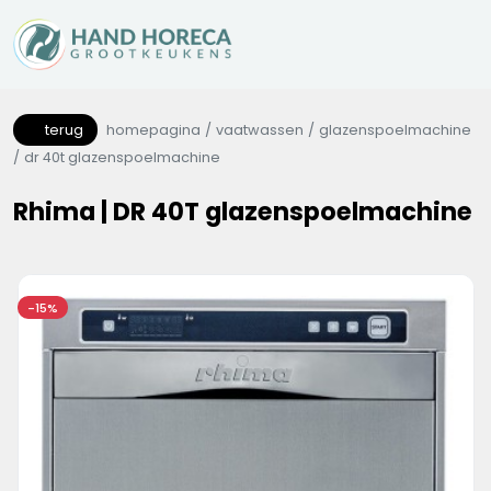
terug
homepagina
vaatwassen
glazenspoelmachine
dr 40t glazenspoelmachine
Rhima | DR 40T glazenspoelmachine
-15%